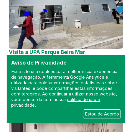
Visita a UPA Parque Beira Mar
Aviso de Privacidade
DEFIS
03 de September de 2024
Esse site usa cookies para melhorar sua experiência
de navegação. A ferramenta Google Analytics é
utilizada para coletar informações estatísticas sobre
FISCALIZAÇÃO
RIO DE JANEIRO
DEFIS
visitantes, e pode compartilhar estas informações
DUQUE DE CAXIAS
ATO MÉDICO
UPA 24H
com terceiros. Ao continuar a utilizar nosso website,
REGIÃO METROPOLITANA I
você concorda com nossa
política de uso e
privacidade
.
Estou de Acordo