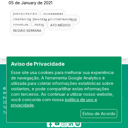
05 de January de 2021
FISCALIZAÇÃO
GUAPIMIRIM
CENTRO DE TRIAGEM AO CORONAVÍRUS
COVID-19
DEFIS
ATO MÉDICO
REGIÃO SERRANA
Aviso de Privacidade
Esse site usa cookies para melhorar sua experiência
de navegação. A ferramenta Google Analytics é
utilizada para coletar informações estatísticas sobre
visitantes, e pode compartilhar estas informações
© Portal do Conselho Regional de Medicina do Rio de Janeiro -
www.cremerj.org.br
com terceiros. Ao continuar a utilizar nosso website,
Praia de Botafogo (228), loja 119b - Botafogo - Rio de Janeiro/RJ - CEP:
você concorda com nossa
política de uso e
22250-145
privacidade
.
Tel: (21) 3184-7050 /
WhatsApp: (21) 3184-7050
Todos os direitos reservados 2013-2026
Estou de Acordo