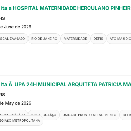
sita a HOSPITAL MATERNIDADE HERCULANO PINHEI
IS
de June de 2026
ISCALIZAÃ§Ã£O
RIO DE JANEIRO
MATERNIDADE
DEFIS
ATO MÃ©DI
sita Ã UPA 24H MUNICIPAL ARQUITETA PATRICIA M
IS
de May de 2026
ISCALIZAÃ§Ã£O
NOVA IGUAÃ§U
UNIDADE PRONTO ATENDIMENTO
DEFI
EGIÃ£O METROPOLITANA