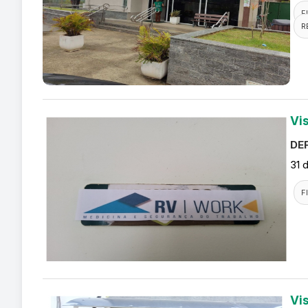
F
R
Vi
DEF
31 
F
Vi