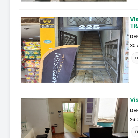
Vi
TR
DEF
30 
F
Vi
DEF
26 
F