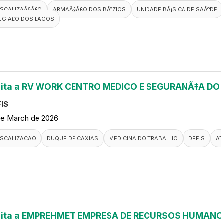
ISCALIZAÃ§Ã£O
ARMAÃ§Ã£O DOS BÃºZIOS
UNIDADE BÃ¡SICA DE SAÃºDE
EGIÃ£O DOS LAGOS
sita a RV WORK CENTRO MEDICO E SEGURANÃ‡A D
IS
de March de 2026
ISCALIZACAO
DUQUE DE CAXIAS
MEDICINA DO TRABALHO
DEFIS
A
sita a EMPREHMET EMPRESA DE RECURSOS HUMANO