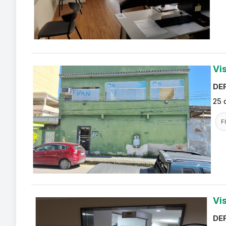
Vi
DEF
25 
F
Vi
DEF