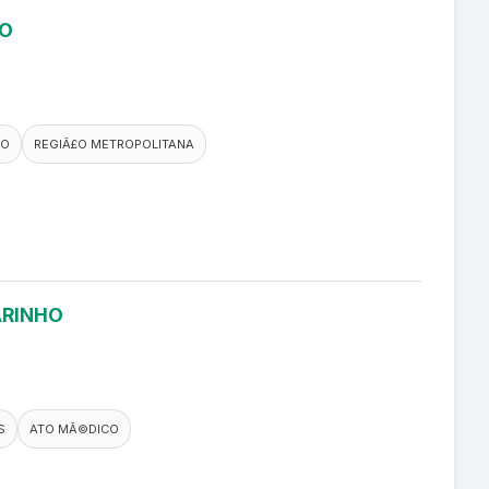
RO
CO
REGIÃ£O METROPOLITANA
ARINHO
S
ATO MÃ©DICO