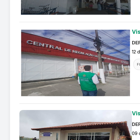
Vi
DEF
12 
F
Vi
DEF
09 