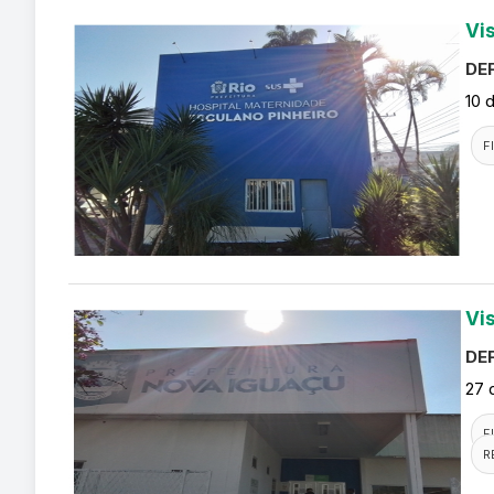
Vi
DEF
10 
F
Vi
DEF
27 
F
R