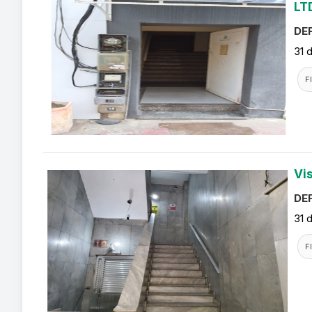
LT
DEF
31 
F
Vi
DEF
31 
F