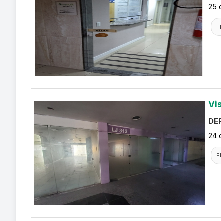
25 
F
Vi
DEF
24 
F