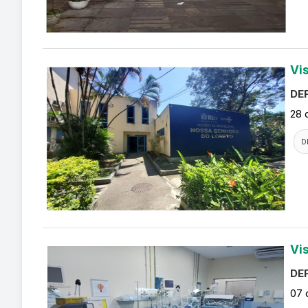
Vi
DEF
28 
D
Vi
DEF
07 