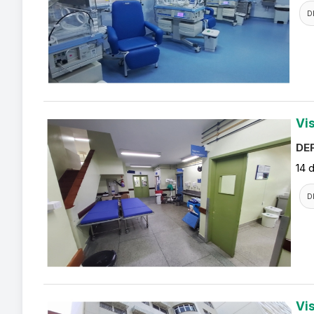
D
Vi
DEF
14 
D
Vi