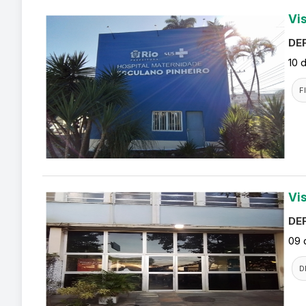
Vi
DEF
10 
F
Vi
DEF
09 
D