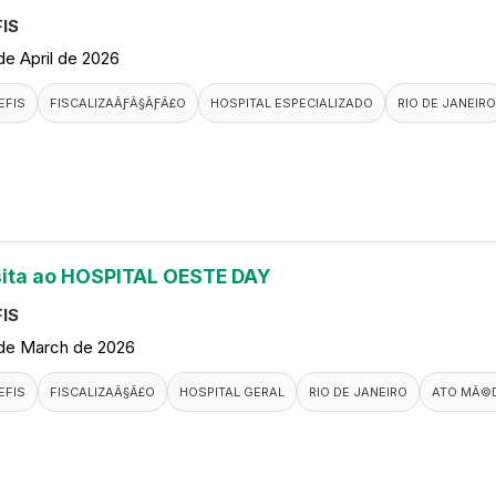
IS
de April de 2026
EFIS
FISCALIZAÃƑÂ§ÃƑÂ£O
HOSPITAL ESPECIALIZADO
RIO DE JANEIRO
sita ao HOSPITAL OESTE DAY
IS
de March de 2026
EFIS
FISCALIZAÃ§Ã£O
HOSPITAL GERAL
RIO DE JANEIRO
ATO MÃ©