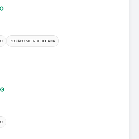
RO
CO
REGIÃ£O METROPOLITANA
NG
CO