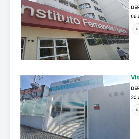
DEF
06 
D
Vi
DEF
30 
D