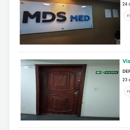
24 
F
Vi
DEF
23 
F