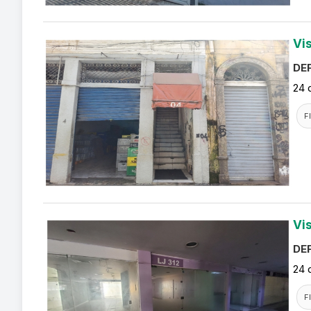
Vi
DEF
24 
F
Vi
DEF
24 
F