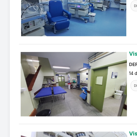
D
Vi
DEF
14 
D
Vi