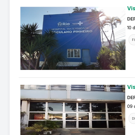
Vi
DEF
10 
F
Vi
DEF
09 
D