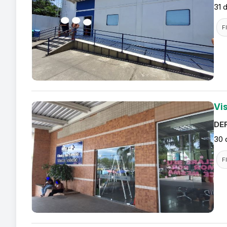
31 
F
Vi
DEF
30 
F