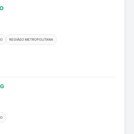
RO
CO
REGIÃ£O METROPOLITANA
NG
CO