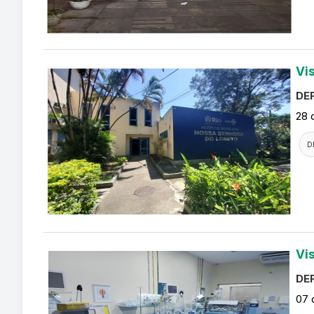
Vi
DEF
28 
D
Vi
DEF
07 