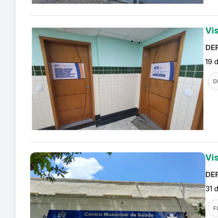
Vi
DEF
19 
D
Vi
DEF
31 
F