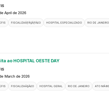
IS
de April de 2026
EFIS
FISCALIZAÃƑÂ§ÃƑÂ£O
HOSPITAL ESPECIALIZADO
RIO DE JANEIRO
sita ao HOSPITAL OESTE DAY
IS
de March de 2026
EFIS
FISCALIZAÃ§Ã£O
HOSPITAL GERAL
RIO DE JANEIRO
ATO MÃ©