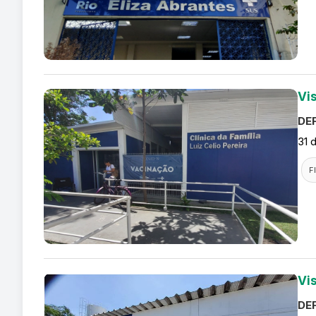
Vis
DEF
31 
F
Vis
DEF