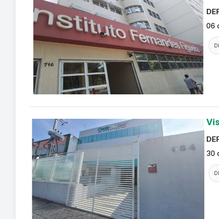
DEF
06 
D
Vi
DEF
30 
D