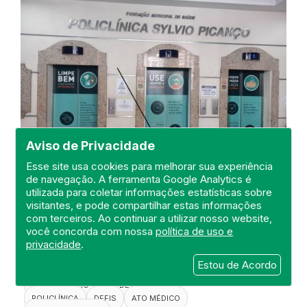
Aviso de Privacidade
Esse site usa cookies para melhorar sua experiência
de navegação. A ferramenta Google Analytics é
utilizada para coletar informações estatísticas sobre
Visita a Policlínica de
visitantes, e pode compartilhar estas informações
Especialidades Sylvio Picanço
com terceiros. Ao continuar a utilizar nosso website,
você concorda com nossa
política de uso e
DEFIS
privacidade
.
01 de November de 2022
Estou de Acordo
FISCALIZAÇÃO
RIO DE JANEIRO
POLICLÍNICA
DEFIS
ATO MÉDICO