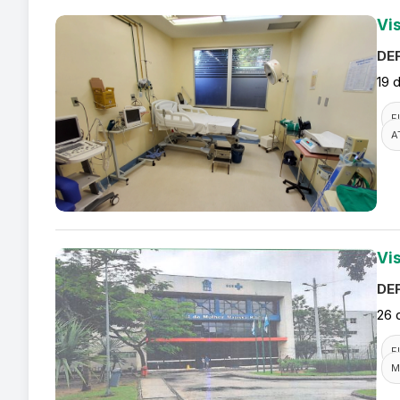
Vi
DEF
19 
F
A
Vi
DEF
26 
F
M