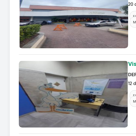
20 
F
M
Vi
DEF
12 
F
M