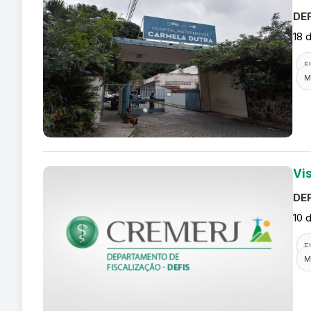
DEF
18 
F
M
Vis
DEF
10 
F
M