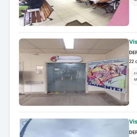
Vi
DEF
22 
F
M
Vi
DEF