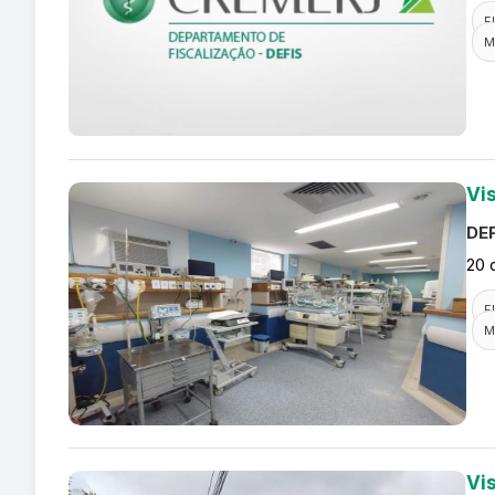
F
M
Vi
DEF
20 
F
M
Vi