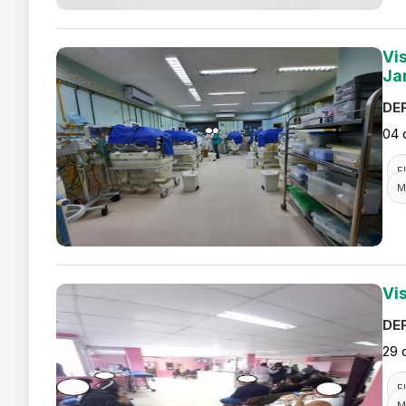
Vi
Ja
DEF
04 
F
M
Vi
DEF
29 
F
M