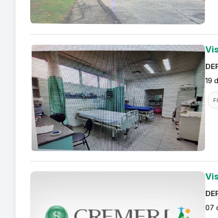
Vi
DEF
19 
F
Vis
DEF
07 