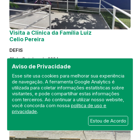
Visita a Clínica da Família Luiz
Celio Pereira
DEFIS
31 de October de 2024
Aviso de Privacidade
FISCALIZAÇÃO
RIO DE JANEIRO
Esse site usa cookies para melhorar sua experiência
REGIÃO METROPOLITANA
DEFIS
de navegação. A ferramenta Google Analytics é
ATO MÉDICO
CLÍNICA DA FAMÍLIA
utilizada para coletar informações estatísticas sobre
visitantes, e pode compartilhar estas informações
com terceiros. Ao continuar a utilizar nosso website,
você concorda com nossa
política de uso e
privacidade
.
Estou de Acordo