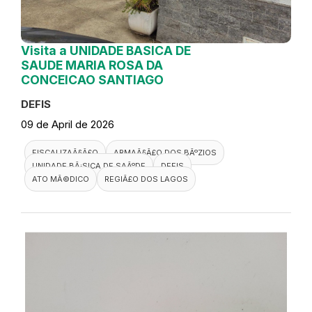
Visita a UNIDADE BASICA DE
SAUDE MARIA ROSA DA
CONCEICAO SANTIAGO
DEFIS
09 de April de 2026
FISCALIZAÃ§Ã£O
ARMAÃ§Ã£O DOS BÃºZIOS
UNIDADE BÃ¡SICA DE SAÃºDE
DEFIS
ATO MÃ©DICO
REGIÃ£O DOS LAGOS