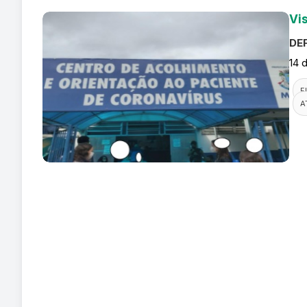
Vi
DEF
14 
F
A