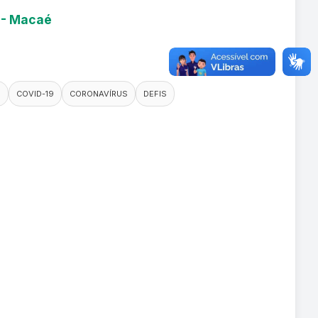
9 - Macaé
O
COVID-19
CORONAVÍRUS
DEFIS