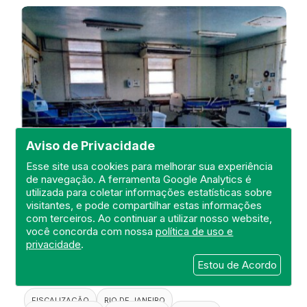
Aviso de Privacidade
Esse site usa cookies para melhorar sua experiência
de navegação. A ferramenta Google Analytics é
utilizada para coletar informações estatísticas sobre
visitantes, e pode compartilhar estas informações
Visita de Fiscalização no Hospital
com terceiros. Ao continuar a utilizar nosso website,
Estadual Carlos Chagas
você concorda com nossa
política de uso e
privacidade
.
DEFIS
Estou de Acordo
20 de April de 2021
FISCALIZAÇÃO
RIO DE JANEIRO