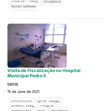
COVID-19
DEFIS
ATO MÉDICO
REGIÃO SERRANA
Visita de Fiscalização no Hospital
Municipal Pedro II
DEFIS
15 de June de 2021
FISCALIZAÇÃO
RIO DE JANEIRO
HOSPITAL GERAL
COVID-19
CORONAVÍRUS
DEFIS
ATO MÉDICO