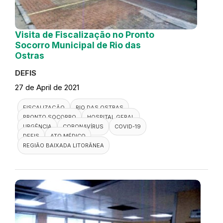
Visita de Fiscalização no Pronto
Socorro Municipal de Rio das
Ostras
DEFIS
27 de April de 2021
FISCALIZAÇÃO
RIO DAS OSTRAS
PRONTO SOCORRO
HOSPITAL GERAL
URGÊNCIA
CORONAVÍRUS
COVID-19
DEFIS
ATO MÉDICO
REGIÃO BAIXADA LITORÂNEA