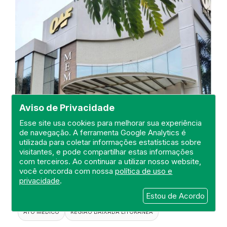
Aviso de Privacidade
Esse site usa cookies para melhorar sua experiência
de navegação. A ferramenta Google Analytics é
Visita ao Memorial Oaf Araruama
utilizada para coletar informações estatísticas sobre
LTDA
visitantes, e pode compartilhar estas informações
com terceiros. Ao continuar a utilizar nosso website,
DEFIS
você concorda com nossa
política de uso e
privacidade
.
24 de Outubro de 2024
Estou de Acordo
FISCALIZAÇÃO
DEFIS
MEMORIAL
ATO MÉDICO
REGIÃO BAIXADA LITORANEA