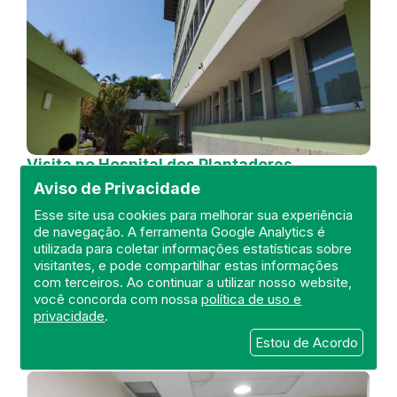
Visita no Hospital dos Plantadores
de Cana
Aviso de Privacidade
DEFIS
Esse site usa cookies para melhorar sua experiência
de navegação. A ferramenta Google Analytics é
04 de July de 2024
utilizada para coletar informações estatísticas sobre
visitantes, e pode compartilhar estas informações
FISCALIZAÇÃO
RIO DE JANEIRO
com terceiros. Ao continuar a utilizar nosso website,
HOSPITAL GERAL
DEFIS
ATO MÉDICO
você concorda com nossa
política de uso e
REGIÃO NORTE
privacidade
.
Estou de Acordo