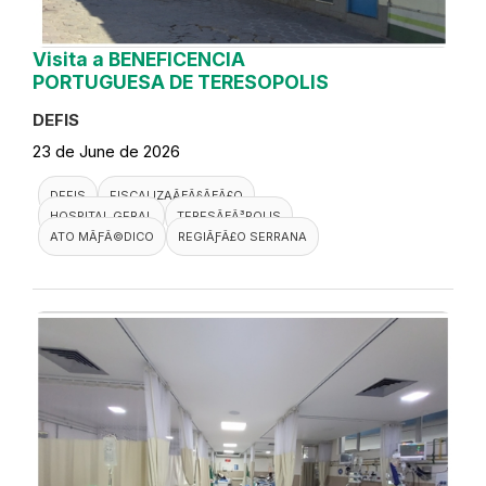
Visita a BENEFICENCIA
PORTUGUESA DE TERESOPOLIS
DEFIS
23 de June de 2026
DEFIS
FISCALIZAÃƑÂ§ÃƑÂ£O
HOSPITAL GERAL
TERESÃƑÂ³POLIS
ATO MÃƑÂ©DICO
REGIÃƑÂ£O SERRANA