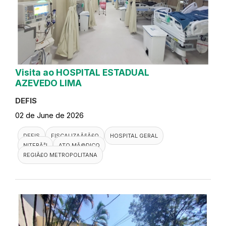
Visita ao HOSPITAL ESTADUAL
AZEVEDO LIMA
DEFIS
02 de June de 2026
DEFIS
FISCALIZAÃ§Ã£O
HOSPITAL GERAL
NITERÃ³I
ATO MÃ©DICO
REGIÃ£O METROPOLITANA