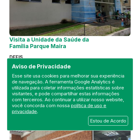
Visita a Unidade da Saúde da
Família Parque Maira
DEFIS
30 de October de 2024
Aviso de Privacidade
Esse site usa cookies para melhorar sua experiência
FISCALIZAÇÃO
UNIDADE DE SAÚDE
de navegação. A ferramenta Google Analytics é
DEFIS
ATO MÉDICO
utilizada para coletar informações estatísticas sobre
REGIAO MEDIO PARAIBA
visitantes, e pode compartilhar estas informações
com terceiros. Ao continuar a utilizar nosso website,
você concorda com nossa
política de uso e
privacidade
.
Estou de Acordo