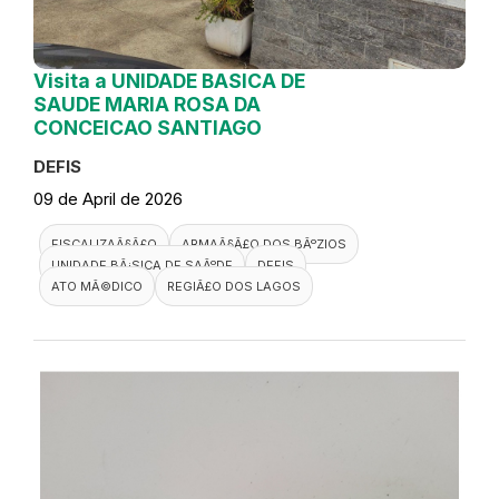
Visita a UNIDADE BASICA DE
SAUDE MARIA ROSA DA
CONCEICAO SANTIAGO
DEFIS
09 de April de 2026
FISCALIZAÃ§Ã£O
ARMAÃ§Ã£O DOS BÃºZIOS
UNIDADE BÃ¡SICA DE SAÃºDE
DEFIS
ATO MÃ©DICO
REGIÃ£O DOS LAGOS