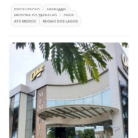
FISCALIZACAO
ARARUAMA
MEDICINA DO TRABALHO
DEFIS
ATO MEDICO
REGIAO DOS LAGOS