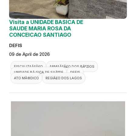
Visita a UNIDADE BASICA DE
SAUDE MARIA ROSA DA
CONCEICAO SANTIAGO
DEFIS
09 de April de 2026
FISCALIZAÃ§Ã£O
ARMAÃ§Ã£O DOS BÃºZIOS
UNIDADE BÃ¡SICA DE SAÃºDE
DEFIS
ATO MÃ©DICO
REGIÃ£O DOS LAGOS