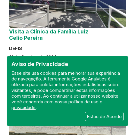
Visita a Clínica da Família Luiz
Celio Pereira
DEFIS
31 de October de 2024
Aviso de Privacidade
FISCALIZAÇÃO
RIO DE JANEIRO
Esse site usa cookies para melhorar sua experiência
REGIÃO METROPOLITANA
DEFIS
de navegação. A ferramenta Google Analytics é
ATO MÉDICO
CLÍNICA DA FAMÍLIA
utilizada para coletar informações estatísticas sobre
visitantes, e pode compartilhar estas informações
com terceiros. Ao continuar a utilizar nosso website,
você concorda com nossa
política de uso e
privacidade
.
Estou de Acordo