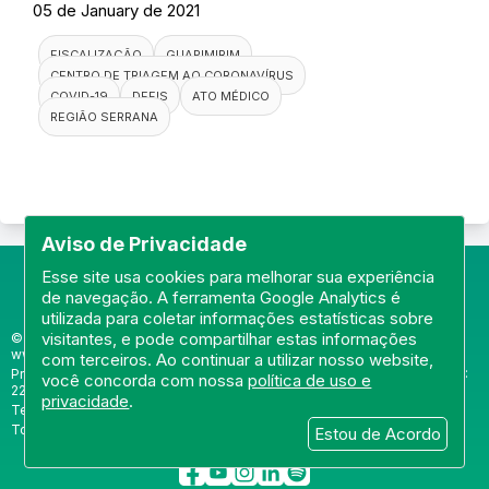
05 de January de 2021
FISCALIZAÇÃO
GUAPIMIRIM
CENTRO DE TRIAGEM AO CORONAVÍRUS
COVID-19
DEFIS
ATO MÉDICO
REGIÃO SERRANA
Aviso de Privacidade
Esse site usa cookies para melhorar sua experiência
de navegação. A ferramenta Google Analytics é
utilizada para coletar informações estatísticas sobre
visitantes, e pode compartilhar estas informações
© Portal do Conselho Regional de Medicina do Rio de Janeiro -
www.cremerj.org.br
com terceiros. Ao continuar a utilizar nosso website,
Praia de Botafogo (228), loja 119b - Botafogo - Rio de Janeiro/RJ - CEP:
você concorda com nossa
política de uso e
22250-145
privacidade
.
Tel: (21) 3184-7050 /
WhatsApp: (21) 3184-7050
Todos os direitos reservados 2013-2026
Estou de Acordo