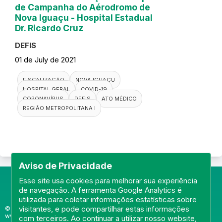
de Campanha do Aérodromo de
Nova Iguaçu - Hospital Estadual
Dr. Ricardo Cruz
DEFIS
01 de July de 2021
FISCALIZAÇÃO
NOVA IGUAÇU
HOSPITAL GERAL
COVID-19
CORONAVÍRUS
DEFIS
ATO MÉDICO
REGIÃO METROPOLITANA I
Aviso de Privacidade
Esse site usa cookies para melhorar sua experiência
de navegação. A ferramenta Google Analytics é
utilizada para coletar informações estatísticas sobre
visitantes, e pode compartilhar estas informações
© Portal do Conselho Regional de Medicina do Rio de Janeiro -
www.cremerj.org.br
com terceiros. Ao continuar a utilizar nosso website,