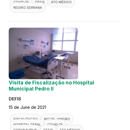
COVID-19
DEFIS
ATO MÉDICO
REGIÃO SERRANA
Visita de Fiscalização no Hospital
Municipal Pedro II
DEFIS
15 de June de 2021
FISCALIZAÇÃO
RIO DE JANEIRO
HOSPITAL GERAL
COVID-19
CORONAVÍRUS
DEFIS
ATO MÉDICO