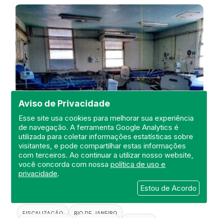
Aviso de Privacidade
Esse site usa cookies para melhorar sua experiência
de navegação. A ferramenta Google Analytics é
utilizada para coletar informações estatísticas sobre
visitantes, e pode compartilhar estas informações
Visita de Fiscalização no Hospital
com terceiros. Ao continuar a utilizar nosso website,
Estadual Carlos Chagas
você concorda com nossa
política de uso e
privacidade
.
DEFIS
Estou de Acordo
20 de April de 2021
FISCALIZAÇÃO
RIO DE JANEIRO