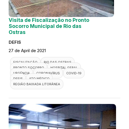
Visita de Fiscalização no Pronto
Socorro Municipal de Rio das
Ostras
DEFIS
27 de April de 2021
FISCALIZAÇÃO
RIO DAS OSTRAS
PRONTO SOCORRO
HOSPITAL GERAL
URGÊNCIA
CORONAVÍRUS
COVID-19
DEFIS
ATO MÉDICO
REGIÃO BAIXADA LITORÂNEA