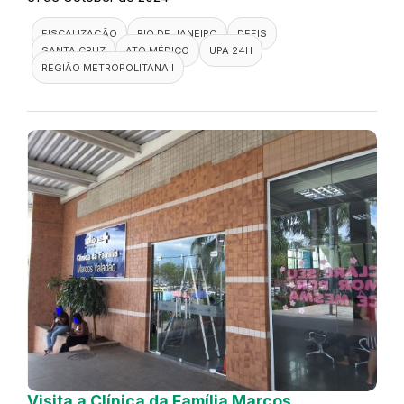
FISCALIZAÇÃO
RIO DE JANEIRO
DEFIS
SANTA CRUZ
ATO MÉDICO
UPA 24H
REGIÃO METROPOLITANA I
Visita a Clínica da Família Marcos