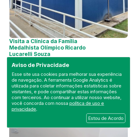
Visita a Clínica da Família
Medalhista Olímpico Ricardo
Lucarelli Souza
Aviso de Privacidade
DEFIS
21 de October de 2024
Esse site usa cookies para melhorar sua experiência
de navegação. A ferramenta Google Analytics é
utilizada para coletar informações estatísticas sobre
FISCALIZAÇÃO
RIO DE JANEIRO
visitantes, e pode compartilhar estas informações
UNIDADE BÁSICA
DEFIS
ATO MÉDICO
com terceiros. Ao continuar a utilizar nosso website,
REGIÃO METROPOLITANA I.
você concorda com nossa
política de uso e
privacidade
.
Estou de Acordo