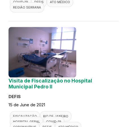
COVID-19
DEFIS
ATO MÉDICO
REGIÃO SERRANA
Visita de Fiscalização no Hospital
Municipal Pedro II
DEFIS
15 de June de 2021
FISCALIZAÇÃO
RIO DE JANEIRO
HOSPITAL GERAL
COVID-19
CORONAVÍRUS
DEFIS
ATO MÉDICO