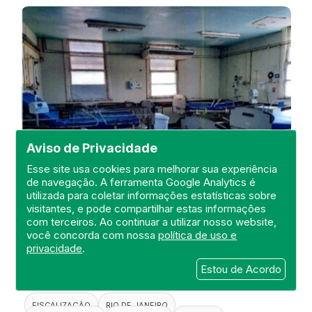
Aviso de Privacidade
Esse site usa cookies para melhorar sua experiência
de navegação. A ferramenta Google Analytics é
utilizada para coletar informações estatísticas sobre
visitantes, e pode compartilhar estas informações
Visita de Fiscalização no Hospital
com terceiros. Ao continuar a utilizar nosso website,
Estadual Carlos Chagas
você concorda com nossa
política de uso e
privacidade
.
DEFIS
Estou de Acordo
20 de April de 2021
FISCALIZAÇÃO
RIO DE JANEIRO