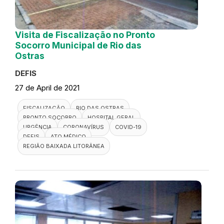
Visita de Fiscalização no Pronto
Socorro Municipal de Rio das
Ostras
DEFIS
27 de April de 2021
FISCALIZAÇÃO
RIO DAS OSTRAS
PRONTO SOCORRO
HOSPITAL GERAL
URGÊNCIA
CORONAVÍRUS
COVID-19
DEFIS
ATO MÉDICO
REGIÃO BAIXADA LITORÂNEA