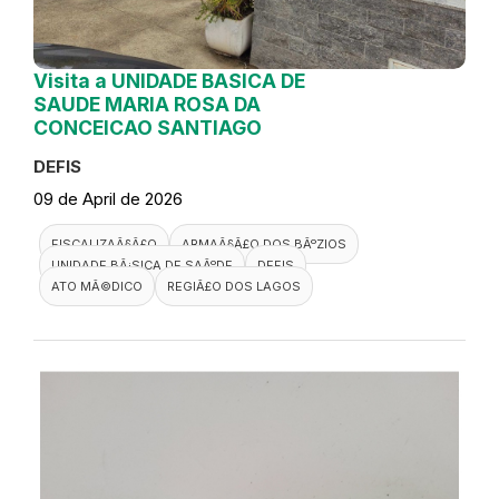
Visita a UNIDADE BASICA DE
SAUDE MARIA ROSA DA
CONCEICAO SANTIAGO
DEFIS
09 de April de 2026
FISCALIZAÃ§Ã£O
ARMAÃ§Ã£O DOS BÃºZIOS
UNIDADE BÃ¡SICA DE SAÃºDE
DEFIS
ATO MÃ©DICO
REGIÃ£O DOS LAGOS