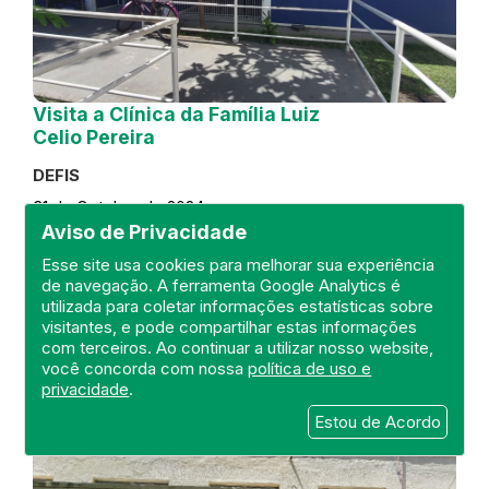
Visita a Clínica da Família Luiz
Celio Pereira
DEFIS
31 de October de 2024
Aviso de Privacidade
FISCALIZAÇÃO
RIO DE JANEIRO
Esse site usa cookies para melhorar sua experiência
REGIÃO METROPOLITANA
DEFIS
de navegação. A ferramenta Google Analytics é
ATO MÉDICO
CLÍNICA DA FAMÍLIA
utilizada para coletar informações estatísticas sobre
visitantes, e pode compartilhar estas informações
com terceiros. Ao continuar a utilizar nosso website,
você concorda com nossa
política de uso e
privacidade
.
Estou de Acordo