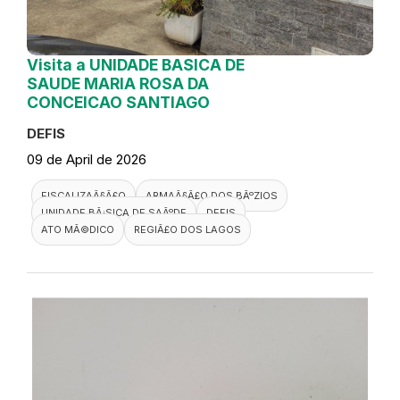
Visita a UNIDADE BASICA DE
SAUDE MARIA ROSA DA
CONCEICAO SANTIAGO
DEFIS
09 de April de 2026
FISCALIZAÃ§Ã£O
ARMAÃ§Ã£O DOS BÃºZIOS
UNIDADE BÃ¡SICA DE SAÃºDE
DEFIS
ATO MÃ©DICO
REGIÃ£O DOS LAGOS