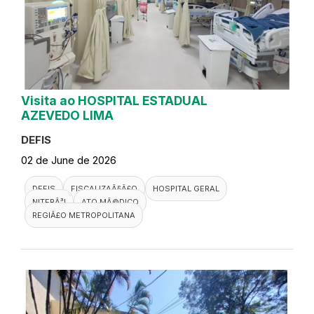
Visita ao HOSPITAL ESTADUAL
AZEVEDO LIMA
DEFIS
02 de June de 2026
DEFIS
FISCALIZAÃ§Ã£O
HOSPITAL GERAL
NITERÃ³I
ATO MÃ©DICO
REGIÃ£O METROPOLITANA