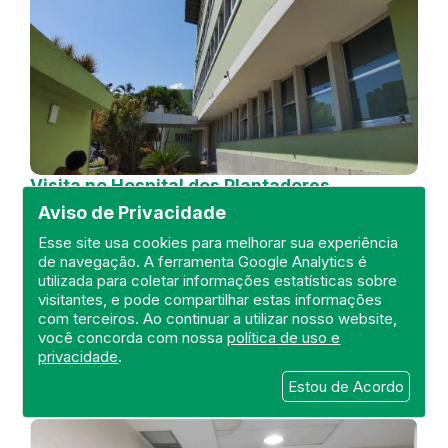
Visita no Hospital dos Plantadores
de Cana
Aviso de Privacidade
DEFIS
Esse site usa cookies para melhorar sua experiência
de navegação. A ferramenta Google Analytics é
04 de July de 2024
utilizada para coletar informações estatísticas sobre
visitantes, e pode compartilhar estas informações
FISCALIZAÇÃO
RIO DE JANEIRO
com terceiros. Ao continuar a utilizar nosso website,
HOSPITAL GERAL
DEFIS
ATO MÉDICO
você concorda com nossa
política de uso e
REGIÃO NORTE
privacidade
.
Estou de Acordo