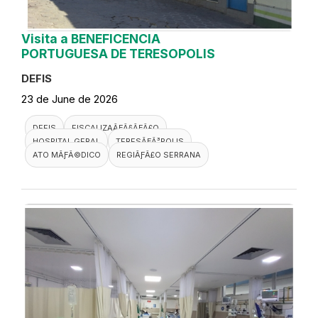
Visita a BENEFICENCIA
PORTUGUESA DE TERESOPOLIS
DEFIS
23 de June de 2026
DEFIS
FISCALIZAÃƑÂ§ÃƑÂ£O
HOSPITAL GERAL
TERESÃƑÂ³POLIS
ATO MÃƑÂ©DICO
REGIÃƑÂ£O SERRANA