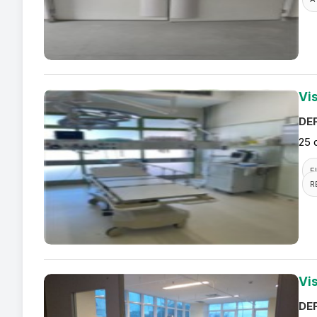
Vi
DEF
25 
F
R
Vi
DEF