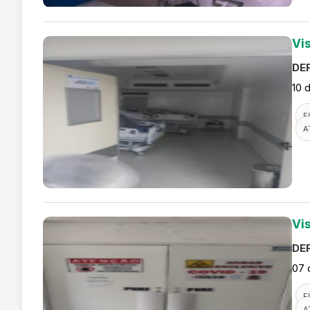
Vi
DEF
10 
F
A
Vi
DEF
07 
F
A