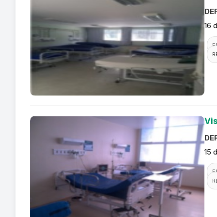
DEF
16 
F
R
Vis
DEF
15 
F
R