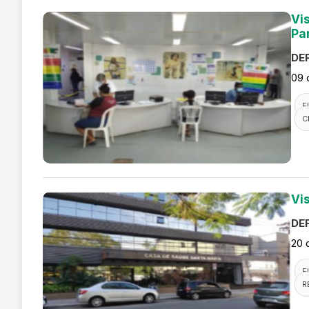
Vi
Pa
DEF
09 
F
C
Vi
DEF
20 
F
R