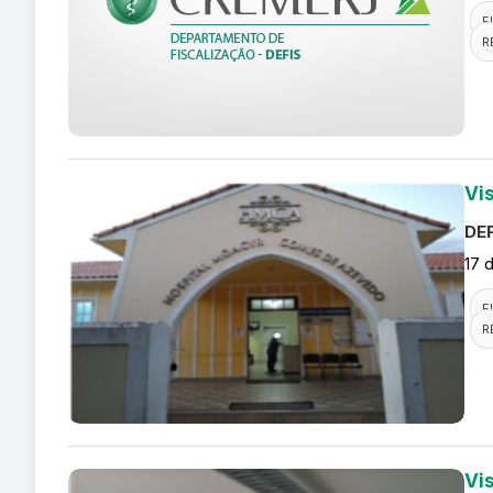
F
R
Vi
DEF
17 
F
R
Vis