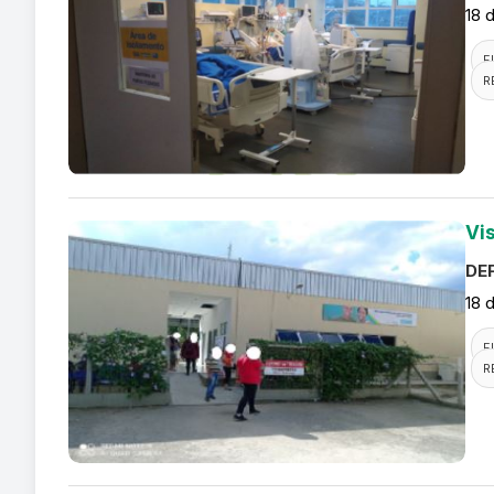
18 
F
R
Vi
DEF
18 
F
R