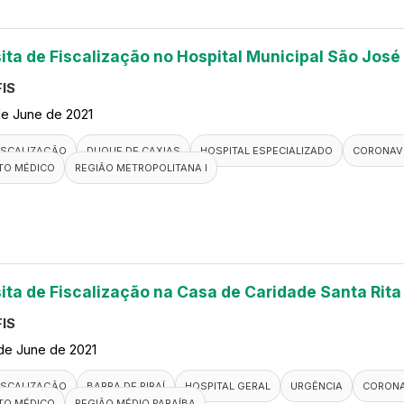
sita de Fiscalização no Hospital Municipal São José
IS
de June de 2021
ISCALIZAÇÃO
DUQUE DE CAXIAS
HOSPITAL ESPECIALIZADO
CORONAV
TO MÉDICO
REGIÃO METROPOLITANA I
sita de Fiscalização na Casa de Caridade Santa Rita
IS
de June de 2021
ISCALIZAÇÃO
BARRA DE PIRAÍ
HOSPITAL GERAL
URGÊNCIA
CORONA
TO MÉDICO
REGIÃO MÉDIO PARAÍBA