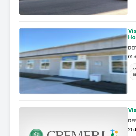
Vi
Ho
DEF
01 
F
R
Vi
DEF
21 