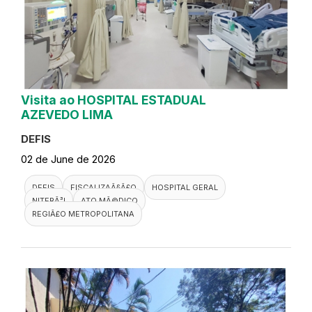
Visita ao HOSPITAL ESTADUAL
AZEVEDO LIMA
DEFIS
02 de June de 2026
DEFIS
FISCALIZAÃ§Ã£O
HOSPITAL GERAL
NITERÃ³I
ATO MÃ©DICO
REGIÃ£O METROPOLITANA