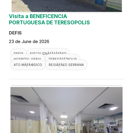
Visita a BENEFICENCIA
PORTUGUESA DE TERESOPOLIS
DEFIS
23 de June de 2026
DEFIS
FISCALIZAÃƑÂ§ÃƑÂ£O
HOSPITAL GERAL
TERESÃƑÂ³POLIS
ATO MÃƑÂ©DICO
REGIÃƑÂ£O SERRANA