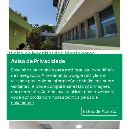
Visita no Hospital dos Plantadores
de Cana
Aviso de Privacidade
DEFIS
Esse site usa cookies para melhorar sua experiência
de navegação. A ferramenta Google Analytics é
04 de July de 2024
utilizada para coletar informações estatísticas sobre
visitantes, e pode compartilhar estas informações
FISCALIZAÇÃO
RIO DE JANEIRO
com terceiros. Ao continuar a utilizar nosso website,
HOSPITAL GERAL
DEFIS
ATO MÉDICO
você concorda com nossa
política de uso e
REGIÃO NORTE
privacidade
.
Estou de Acordo