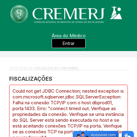
Área do Médico
Entrar
VOCÊ ESTÁ EM:
FISCALIZAÇÃO / INFORMES
FISCALIZAÇÕES
Could not get JDBC Connection; nested exception is
com.microsoft.sqlserver.jdbc.SQLServerException:
Falha na conexão TCP/IP com o host dbprod01,
porta 1433. Erro: "connect timed out. Verifique as
propriedades da conexão. Verifique se uma instância
do SQL Server está sendo executada no host e se
está aceitando conexões TCP/IP na porta. Verifique
se as conexões TCP na porta não foram bloqueadas