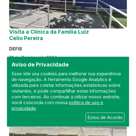
Visita a Clínica da Família Luiz
Celio Pereira
DEFIS
31 de October de 2024
Aviso de Privacidade
FISCALIZAÇÃO
RIO DE JANEIRO
Esse site usa cookies para melhorar sua experiência
REGIÃO METROPOLITANA
DEFIS
de navegação. A ferramenta Google Analytics é
ATO MÉDICO
CLÍNICA DA FAMÍLIA
utilizada para coletar informações estatísticas sobre
visitantes, e pode compartilhar estas informações
com terceiros. Ao continuar a utilizar nosso website,
você concorda com nossa
política de uso e
privacidade
.
Estou de Acordo