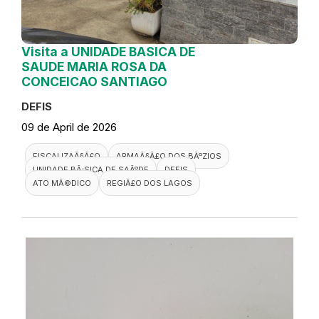
Visita a UNIDADE BASICA DE
SAUDE MARIA ROSA DA
CONCEICAO SANTIAGO
DEFIS
09 de April de 2026
FISCALIZAÃ§Ã£O
ARMAÃ§Ã£O DOS BÃºZIOS
UNIDADE BÃ¡SICA DE SAÃºDE
DEFIS
ATO MÃ©DICO
REGIÃ£O DOS LAGOS