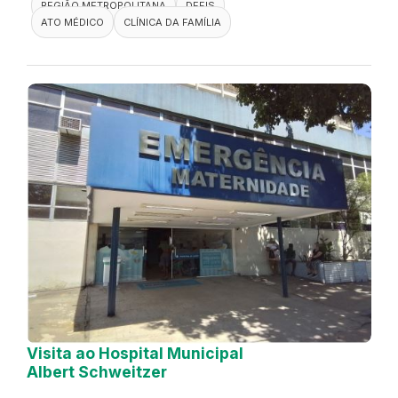
Visita a Clínica da Família Odalea
Firmo Dutra
DEFIS
23 de Outubro de 2024
FISCALIZAÇÃO
RIO DE JANEIRO
REGIÃO METROPOLITANA
DEFIS
ATO MÉDICO
CLÍNICA DA FAMÍLIA