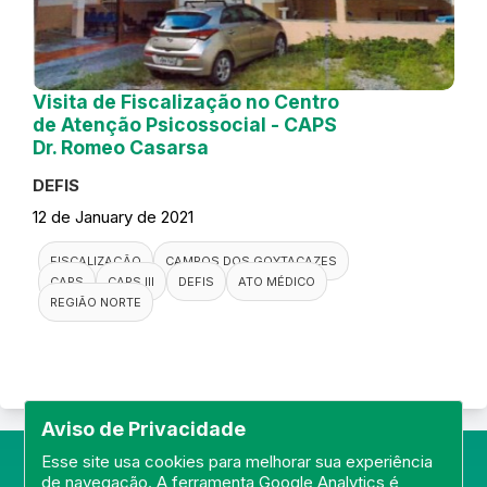
Visita de Fiscalização no Centro
de Atenção Psicossocial - CAPS
Dr. Romeo Casarsa
DEFIS
12 de January de 2021
FISCALIZAÇÃO
CAMPOS DOS GOYTACAZES
CAPS
CAPS III
DEFIS
ATO MÉDICO
REGIÃO NORTE
Aviso de Privacidade
Esse site usa cookies para melhorar sua experiência
de navegação. A ferramenta Google Analytics é