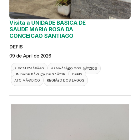
Visita a UNIDADE BASICA DE
SAUDE MARIA ROSA DA
CONCEICAO SANTIAGO
DEFIS
09 de April de 2026
FISCALIZAÃ§Ã£O
ARMAÃ§Ã£O DOS BÃºZIOS
UNIDADE BÃ¡SICA DE SAÃºDE
DEFIS
ATO MÃ©DICO
REGIÃ£O DOS LAGOS