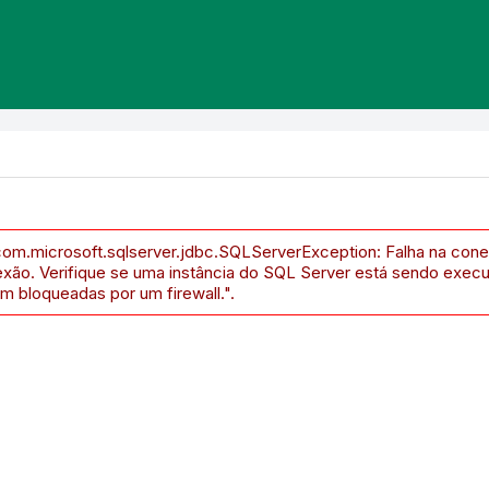
com.microsoft.sqlserver.jdbc.SQLServerException: Falha na cone
exão. Verifique se uma instância do SQL Server está sendo exec
m bloqueadas por um firewall.".