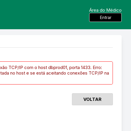
Área do Médico
Entrar
xão TCP/IP com o host dbprod01, porta 1433. Erro:
utada no host e se está aceitando conexões TCP/IP na
VOLTAR