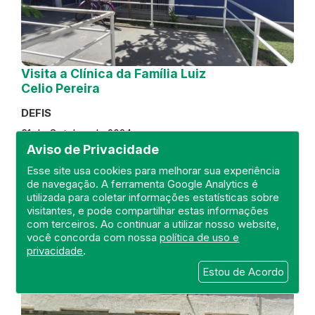
Visita a Clínica da Família Luiz
Celio Pereira
DEFIS
31 de October de 2024
Aviso de Privacidade
FISCALIZAÇÃO
RIO DE JANEIRO
Esse site usa cookies para melhorar sua experiência
REGIÃO METROPOLITANA
DEFIS
de navegação. A ferramenta Google Analytics é
ATO MÉDICO
CLÍNICA DA FAMÍLIA
utilizada para coletar informações estatísticas sobre
visitantes, e pode compartilhar estas informações
com terceiros. Ao continuar a utilizar nosso website,
você concorda com nossa
política de uso e
privacidade
.
Estou de Acordo