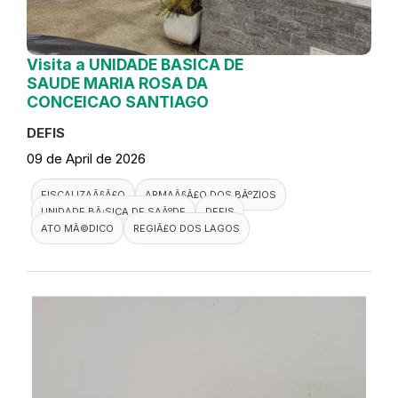
Visita a UNIDADE BASICA DE
SAUDE MARIA ROSA DA
CONCEICAO SANTIAGO
DEFIS
09 de April de 2026
FISCALIZAÃ§Ã£O
ARMAÃ§Ã£O DOS BÃºZIOS
UNIDADE BÃ¡SICA DE SAÃºDE
DEFIS
ATO MÃ©DICO
REGIÃ£O DOS LAGOS