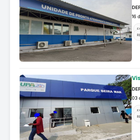
DEF
16 
F
R
Vi
DEF
03 
F
R