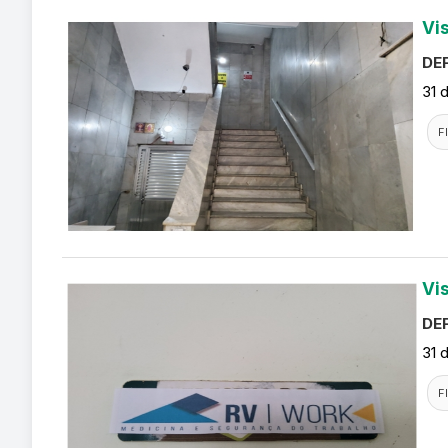
Vi
DEF
31 
F
Vi
DEF
31 
F