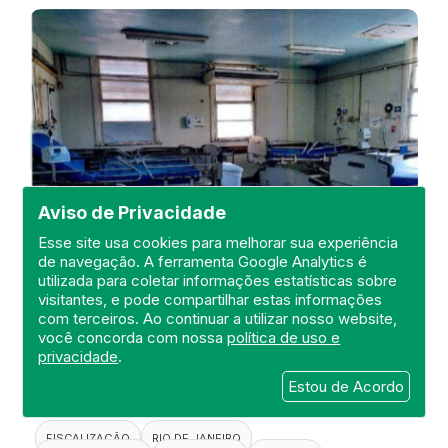
Aviso de Privacidade
Esse site usa cookies para melhorar sua experiência
de navegação. A ferramenta Google Analytics é
utilizada para coletar informações estatísticas sobre
visitantes, e pode compartilhar estas informações
Visita de Fiscalização no Hospital
com terceiros. Ao continuar a utilizar nosso website,
Estadual Carlos Chagas
você concorda com nossa
política de uso e
privacidade
.
DEFIS
Estou de Acordo
20 de April de 2021
FISCALIZAÇÃO
RIO DE JANEIRO