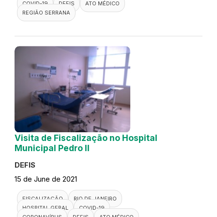
COVID-19
DEFIS
ATO MÉDICO
REGIÃO SERRANA
Visita de Fiscalização no Hospital
Municipal Pedro II
DEFIS
15 de June de 2021
FISCALIZAÇÃO
RIO DE JANEIRO
HOSPITAL GERAL
COVID-19
CORONAVÍRUS
DEFIS
ATO MÉDICO