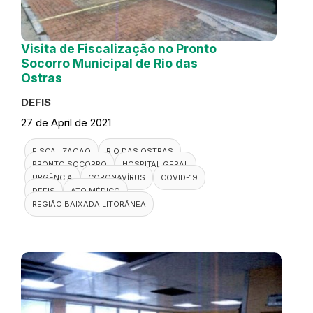
Visita de Fiscalização no Pronto
Socorro Municipal de Rio das
Ostras
DEFIS
27 de April de 2021
FISCALIZAÇÃO
RIO DAS OSTRAS
PRONTO SOCORRO
HOSPITAL GERAL
URGÊNCIA
CORONAVÍRUS
COVID-19
DEFIS
ATO MÉDICO
REGIÃO BAIXADA LITORÂNEA