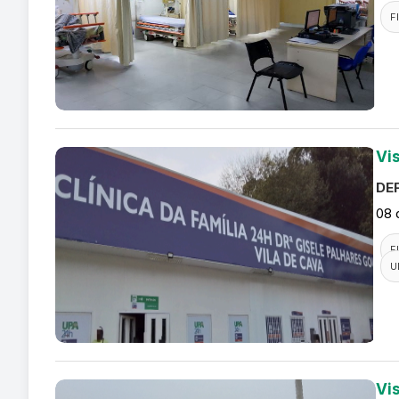
F
Vi
DEF
08 
F
U
Vi