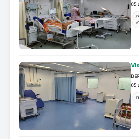
05 
F
A
Vi
DEF
05 
F