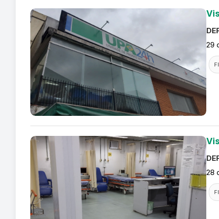
Vi
DEF
29 
F
Vi
DEF
28 
F