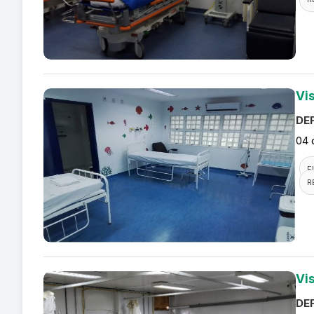
Vi
DEF
04 
F
R
Vi
DEF