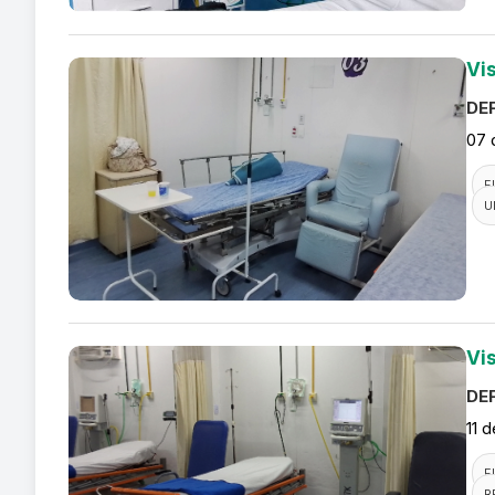
Vi
DEF
07 
F
U
Vi
DEF
11 
F
R