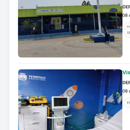
DEF
08 
F
U
Vi
DEF
08 
F