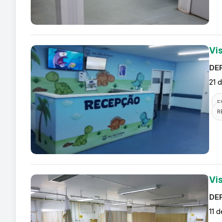
Vis
DEF
21 
F
R
Vi
DEF
11 