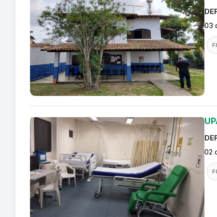
DEF
03 
F
UP
DEF
02 
F