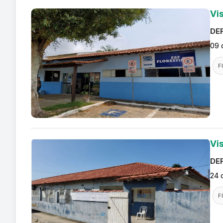
Vis
DEF
09 
F
Vis
DEF
24 
F