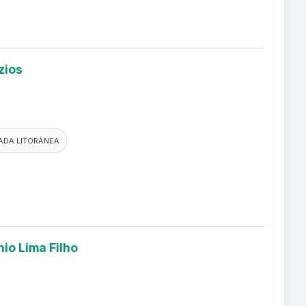
zios
ADA LITORÂNEA
io Lima Filho