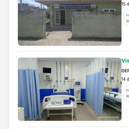
15 
F
D
Vi
DEF
14 
F
R