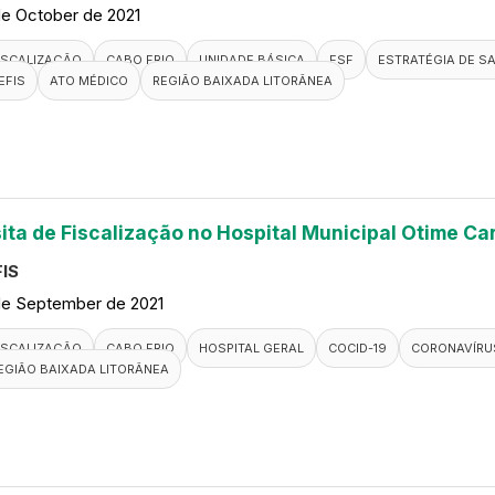
de October de 2021
ISCALIZAÇÃO
CABO FRIO
UNIDADE BÁSICA
ESF
ESTRATÉGIA DE SA
EFIS
ATO MÉDICO
REGIÃO BAIXADA LITORÂNEA
sita de Fiscalização no Hospital Municipal Otime C
IS
de September de 2021
ISCALIZAÇÃO
CABO FRIO
HOSPITAL GERAL
COCID-19
CORONAVÍRU
EGIÃO BAIXADA LITORÂNEA