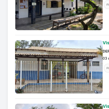
F
Vi
DEF
03 
F
Vis