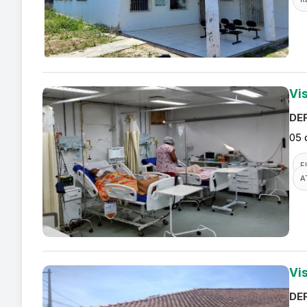
Vi
DEF
05 
F
A
Vi
DEF