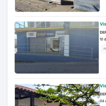
Vi
DEF
10 
F
Vi
DEF
04 