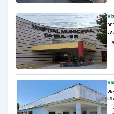
Vi
DEF
08 
F
Vi
DEF
06 
F
R