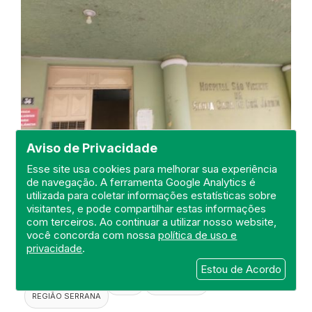
Aviso de Privacidade
Esse site usa cookies para melhorar sua experiência
Visita a Maternidade do Hospital
de navegação. A ferramenta Google Analytics é
utilizada para coletar informações estatísticas sobre
Dr. Celso Erthal
visitantes, e pode compartilhar estas informações
DEFIS
com terceiros. Ao continuar a utilizar nosso website,
você concorda com nossa
política de uso e
20 de Setembro de 2022
privacidade
.
Estou de Acordo
FISCALIZAÇÃO
RIO DE JANEIRO
HOSPITAL GERAL
DEFIS
ATO MÉDICO
REGIÃO SERRANA