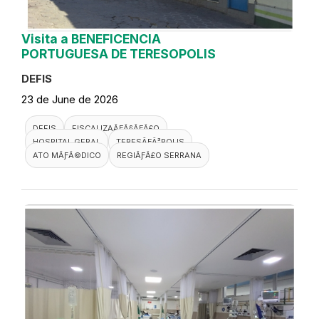
Visita a BENEFICENCIA
PORTUGUESA DE TERESOPOLIS
DEFIS
23 de June de 2026
DEFIS
FISCALIZAÃƑÂ§ÃƑÂ£O
HOSPITAL GERAL
TERESÃƑÂ³POLIS
ATO MÃƑÂ©DICO
REGIÃƑÂ£O SERRANA