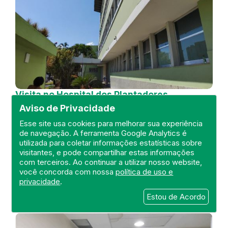
Visita no Hospital dos Plantadores
de Cana
Aviso de Privacidade
DEFIS
Esse site usa cookies para melhorar sua experiência
de navegação. A ferramenta Google Analytics é
04 de July de 2024
utilizada para coletar informações estatísticas sobre
visitantes, e pode compartilhar estas informações
FISCALIZAÇÃO
RIO DE JANEIRO
com terceiros. Ao continuar a utilizar nosso website,
HOSPITAL GERAL
DEFIS
ATO MÉDICO
você concorda com nossa
política de uso e
REGIÃO NORTE
privacidade
.
Estou de Acordo