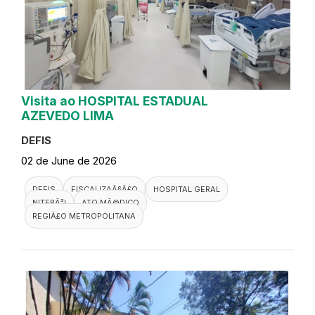
Visita ao HOSPITAL ESTADUAL
AZEVEDO LIMA
DEFIS
02 de June de 2026
DEFIS
FISCALIZAÃ§Ã£O
HOSPITAL GERAL
NITERÃ³I
ATO MÃ©DICO
REGIÃ£O METROPOLITANA