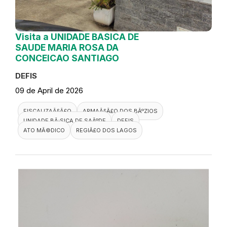
Visita a UNIDADE BASICA DE
SAUDE MARIA ROSA DA
CONCEICAO SANTIAGO
DEFIS
09 de April de 2026
FISCALIZAÃ§Ã£O
ARMAÃ§Ã£O DOS BÃºZIOS
UNIDADE BÃ¡SICA DE SAÃºDE
DEFIS
ATO MÃ©DICO
REGIÃ£O DOS LAGOS