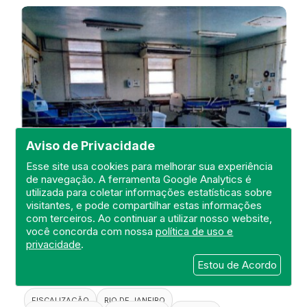
Aviso de Privacidade
Esse site usa cookies para melhorar sua experiência
de navegação. A ferramenta Google Analytics é
utilizada para coletar informações estatísticas sobre
visitantes, e pode compartilhar estas informações
Visita de Fiscalização no Hospital
com terceiros. Ao continuar a utilizar nosso website,
Estadual Carlos Chagas
você concorda com nossa
política de uso e
privacidade
.
DEFIS
Estou de Acordo
20 de April de 2021
FISCALIZAÇÃO
RIO DE JANEIRO