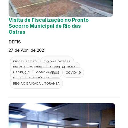
Visita de Fiscalização no Pronto
Socorro Municipal de Rio das
Ostras
DEFIS
27 de April de 2021
FISCALIZAÇÃO
RIO DAS OSTRAS
PRONTO SOCORRO
HOSPITAL GERAL
URGÊNCIA
CORONAVÍRUS
COVID-19
DEFIS
ATO MÉDICO
REGIÃO BAIXADA LITORÂNEA