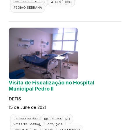
COVID-19
DEFIS
ATO MÉDICO
REGIÃO SERRANA
Visita de Fiscalização no Hospital
Municipal Pedro II
DEFIS
15 de June de 2021
FISCALIZAÇÃO
RIO DE JANEIRO
HOSPITAL GERAL
COVID-19
CORONAVÍRUS
DEFIS
ATO MÉDICO