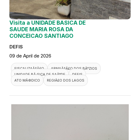
Visita a UNIDADE BASICA DE
SAUDE MARIA ROSA DA
CONCEICAO SANTIAGO
DEFIS
09 de April de 2026
FISCALIZAÃ§Ã£O
ARMAÃ§Ã£O DOS BÃºZIOS
UNIDADE BÃ¡SICA DE SAÃºDE
DEFIS
ATO MÃ©DICO
REGIÃ£O DOS LAGOS