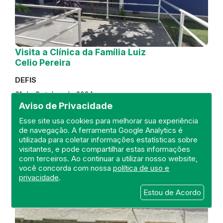
Visita a Clínica da Família Luiz
Celio Pereira
DEFIS
31 de October de 2024
Aviso de Privacidade
FISCALIZAÇÃO
RIO DE JANEIRO
Esse site usa cookies para melhorar sua experiência
REGIÃO METROPOLITANA
DEFIS
de navegação. A ferramenta Google Analytics é
ATO MÉDICO
CLÍNICA DA FAMÍLIA
utilizada para coletar informações estatísticas sobre
visitantes, e pode compartilhar estas informações
com terceiros. Ao continuar a utilizar nosso website,
você concorda com nossa
política de uso e
privacidade
.
Estou de Acordo