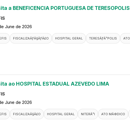
sita a BENEFICENCIA PORTUGUESA DE TERESOPOLIS
IS
de June de 2026
EFIS
FISCALIZAÃƑÂ§ÃƑÂ£O
HOSPITAL GERAL
TERESÃƑÂ³POLIS
ATO
sita ao HOSPITAL ESTADUAL AZEVEDO LIMA
IS
de June de 2026
EFIS
FISCALIZAÃ§Ã£O
HOSPITAL GERAL
NITERÃ³I
ATO MÃ©DICO