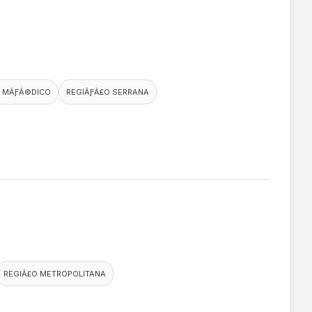
 MÃƑÂ©DICO
REGIÃƑÂ£O SERRANA
REGIÃ£O METROPOLITANA