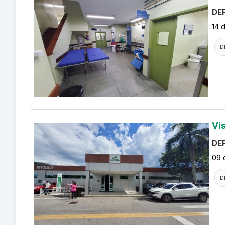
DEF
14 
D
Vi
DEF
09 
D