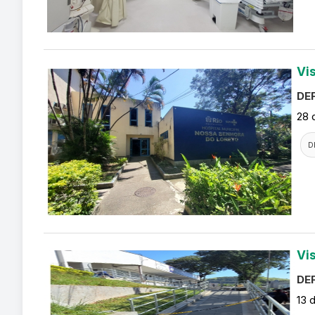
Vi
DEF
28 
D
Vi
DEF
13 