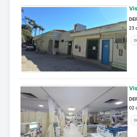
Vi
DEF
23 
D
Vi
DEF
02 
D