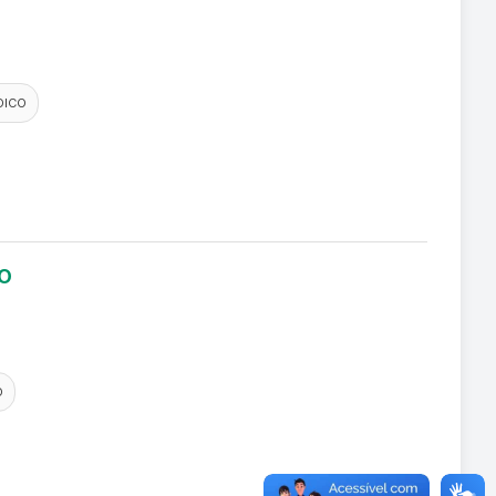
DICO
LO
O