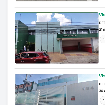
Vi
DEF
31 
D
Vi
DEF
30 
D