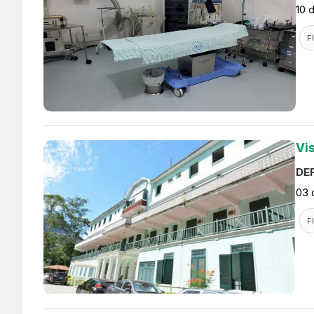
10 
F
Vis
DEF
03 
F