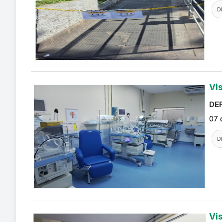
D
Vi
DEF
07 
D
Vi