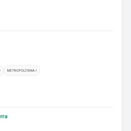
O
METROPOLITANA I
rra