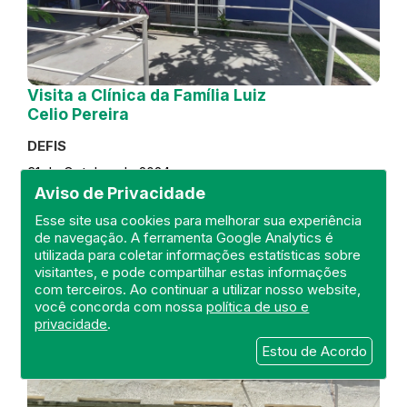
Visita a Clínica da Família Luiz
Celio Pereira
DEFIS
31 de October de 2024
Aviso de Privacidade
FISCALIZAÇÃO
RIO DE JANEIRO
Esse site usa cookies para melhorar sua experiência
REGIÃO METROPOLITANA
DEFIS
de navegação. A ferramenta Google Analytics é
ATO MÉDICO
CLÍNICA DA FAMÍLIA
utilizada para coletar informações estatísticas sobre
visitantes, e pode compartilhar estas informações
com terceiros. Ao continuar a utilizar nosso website,
você concorda com nossa
política de uso e
privacidade
.
Estou de Acordo