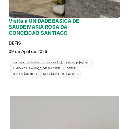
Visita a UNIDADE BASICA DE
SAUDE MARIA ROSA DA
CONCEICAO SANTIAGO
DEFIS
09 de April de 2026
FISCALIZAÃ§Ã£O
ARMAÃ§Ã£O DOS BÃºZIOS
UNIDADE BÃ¡SICA DE SAÃºDE
DEFIS
ATO MÃ©DICO
REGIÃ£O DOS LAGOS