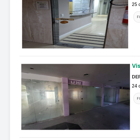
25 
F
Vi
DEF
24 
F