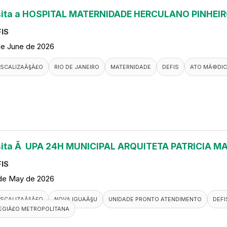
sita a HOSPITAL MATERNIDADE HERCULANO PINHEI
IS
de June de 2026
ISCALIZAÃ§Ã£O
RIO DE JANEIRO
MATERNIDADE
DEFIS
ATO MÃ©DI
sita Ã UPA 24H MUNICIPAL ARQUITETA PATRICIA M
IS
de May de 2026
ISCALIZAÃ§Ã£O
NOVA IGUAÃ§U
UNIDADE PRONTO ATENDIMENTO
DEFI
EGIÃ£O METROPOLITANA