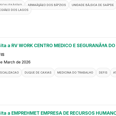
ISCALIZAÃ§Ã£O
ARMAÃ§Ã£O DOS BÃºZIOS
UNIDADE BÃ¡SICA DE SAÃºDE
EGIÃ£O DOS LAGOS
sita a RV WORK CENTRO MEDICO E SEGURANÃ‡A D
IS
de March de 2026
ISCALIZACAO
DUQUE DE CAXIAS
MEDICINA DO TRABALHO
DEFIS
A
sita a EMPREHMET EMPRESA DE RECURSOS HUMANO