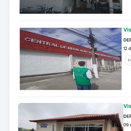
Vi
DEF
12 
F
Vi
DEF
09 