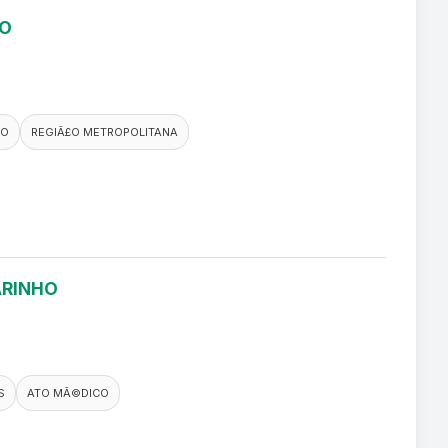
RO
CO
REGIÃ£O METROPOLITANA
ARINHO
S
ATO MÃ©DICO