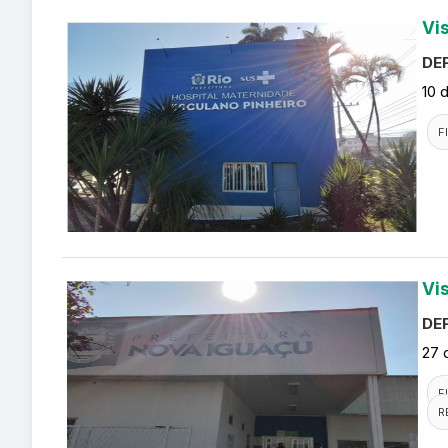
Vi
DEF
10 
F
Vi
DEF
27 
F
R