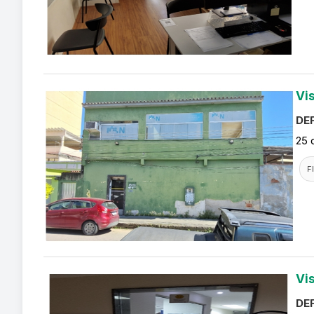
Vi
DEF
25 
F
Vi
DEF