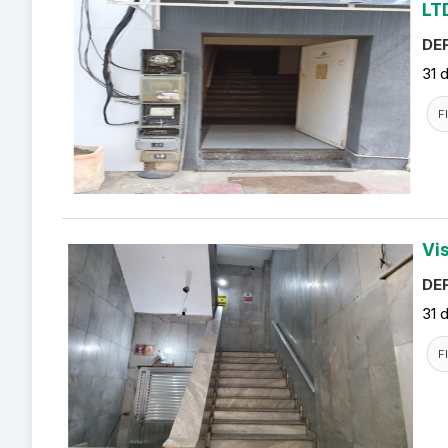
LT
DEF
31 
F
Vi
DEF
31 
F