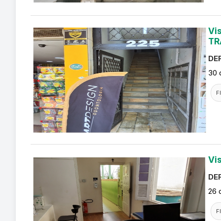
Vi
TR
DEF
30 
F
Vi
DEF
26 
F