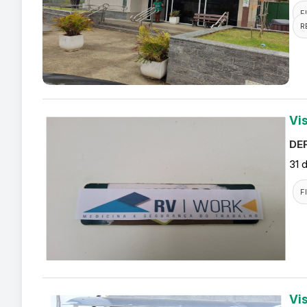
F
R
Vi
DEF
31 
F
Vi