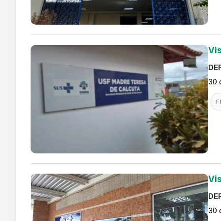
Vi
DEF
30 
F
Vi
DEF
30 