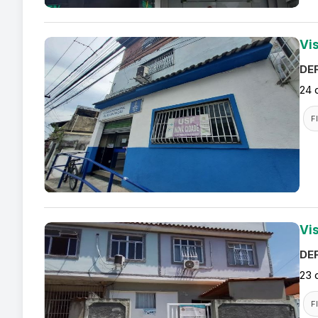
Vi
DEF
24 
F
Vi
DEF
23 
F