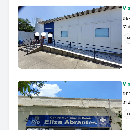
Vis
DEF
31 
F
Vi
DEF
31 
F