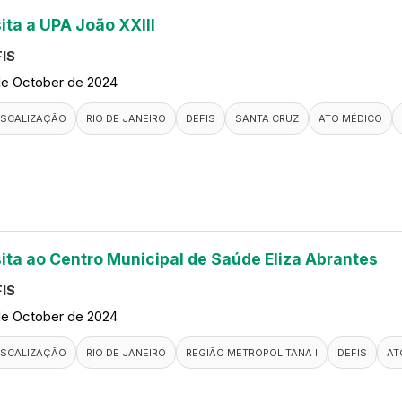
ita a UPA João XXIII
IS
de October de 2024
ISCALIZAÇÃO
RIO DE JANEIRO
DEFIS
SANTA CRUZ
ATO MÉDICO
sita ao Centro Municipal de Saúde Eliza Abrantes
IS
de October de 2024
ISCALIZAÇÃO
RIO DE JANEIRO
REGIÃO METROPOLITANA I
DEFIS
AT