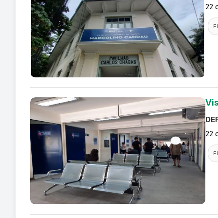
22 
F
Vi
DEF
22 
F