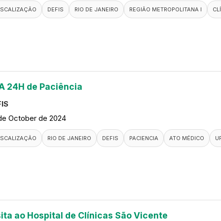
ISCALIZAÇÃO
DEFIS
RIO DE JANEIRO
REGIÃO METROPOLITANA I
CL
A 24H de Paciência
IS
de October de 2024
ISCALIZAÇÃO
RIO DE JANEIRO
DEFIS
PACIENCIA
ATO MÉDICO
U
sita ao Hospital de Clínicas São Vicente