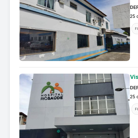
DEF
25 
F
Vi
DEF
25 
F