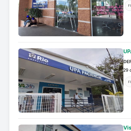
F
UP
DEF
29 
F
Vi