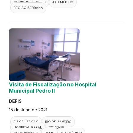
COVID-19
DEFIS
ATO MÉDICO
REGIÃO SERRANA
Visita de Fiscalização no Hospital
Municipal Pedro II
DEFIS
15 de June de 2021
FISCALIZAÇÃO
RIO DE JANEIRO
HOSPITAL GERAL
COVID-19
CORONAVÍRUS
DEFIS
ATO MÉDICO