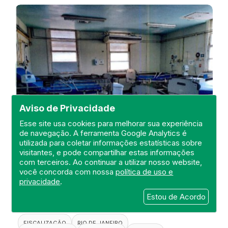
Aviso de Privacidade
Esse site usa cookies para melhorar sua experiência
de navegação. A ferramenta Google Analytics é
utilizada para coletar informações estatísticas sobre
visitantes, e pode compartilhar estas informações
Visita de Fiscalização no Hospital
com terceiros. Ao continuar a utilizar nosso website,
Estadual Carlos Chagas
você concorda com nossa
política de uso e
privacidade
.
DEFIS
Estou de Acordo
20 de April de 2021
FISCALIZAÇÃO
RIO DE JANEIRO