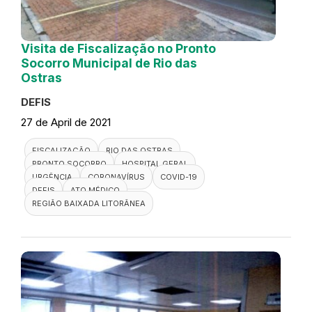
Visita de Fiscalização no Pronto
Socorro Municipal de Rio das
Ostras
DEFIS
27 de April de 2021
FISCALIZAÇÃO
RIO DAS OSTRAS
PRONTO SOCORRO
HOSPITAL GERAL
URGÊNCIA
CORONAVÍRUS
COVID-19
DEFIS
ATO MÉDICO
REGIÃO BAIXADA LITORÂNEA