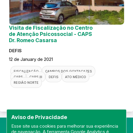
Visita de Fiscalização no Centro
de Atenção Psicossocial - CAPS
Dr. Romeo Casarsa
DEFIS
12 de January de 2021
FISCALIZAÇÃO
CAMPOS DOS GOYTACAZES
CAPS
CAPS III
DEFIS
ATO MÉDICO
REGIÃO NORTE
Aviso de Privacidade
Esse site usa cookies para melhorar sua experiência
de navegação. A ferramenta Google Analytics é