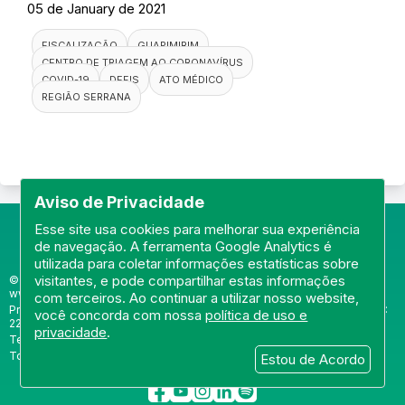
05 de January de 2021
FISCALIZAÇÃO
GUAPIMIRIM
CENTRO DE TRIAGEM AO CORONAVÍRUS
COVID-19
DEFIS
ATO MÉDICO
REGIÃO SERRANA
Aviso de Privacidade
Esse site usa cookies para melhorar sua experiência
de navegação. A ferramenta Google Analytics é
utilizada para coletar informações estatísticas sobre
visitantes, e pode compartilhar estas informações
© Portal do Conselho Regional de Medicina do Rio de Janeiro -
www.cremerj.org.br
com terceiros. Ao continuar a utilizar nosso website,
Praia de Botafogo (228), loja 119b - Botafogo - Rio de Janeiro/RJ - CEP:
você concorda com nossa
política de uso e
22250-145
privacidade
.
Tel: (21) 3184-7050 /
WhatsApp: (21) 3184-7050
Todos os direitos reservados 2013-2026
Estou de Acordo