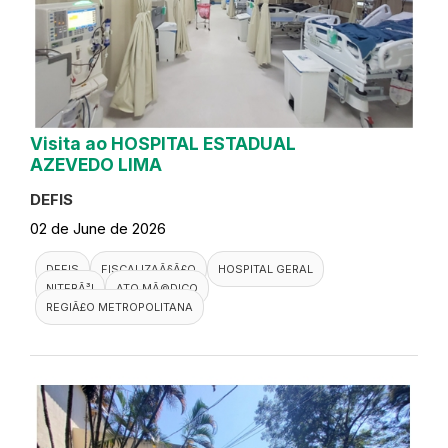
Visita ao HOSPITAL ESTADUAL
AZEVEDO LIMA
DEFIS
02 de June de 2026
DEFIS
FISCALIZAÃ§Ã£O
HOSPITAL GERAL
NITERÃ³I
ATO MÃ©DICO
REGIÃ£O METROPOLITANA