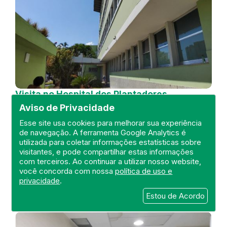
Visita no Hospital dos Plantadores
de Cana
Aviso de Privacidade
DEFIS
Esse site usa cookies para melhorar sua experiência
de navegação. A ferramenta Google Analytics é
04 de July de 2024
utilizada para coletar informações estatísticas sobre
visitantes, e pode compartilhar estas informações
FISCALIZAÇÃO
RIO DE JANEIRO
com terceiros. Ao continuar a utilizar nosso website,
HOSPITAL GERAL
DEFIS
ATO MÉDICO
você concorda com nossa
política de uso e
REGIÃO NORTE
privacidade
.
Estou de Acordo