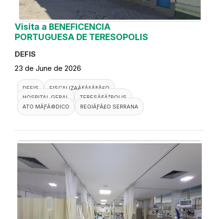
Visita a BENEFICENCIA
PORTUGUESA DE TERESOPOLIS
DEFIS
23 de June de 2026
DEFIS
FISCALIZAÃƑÂ§ÃƑÂ£O
HOSPITAL GERAL
TERESÃƑÂ³POLIS
ATO MÃƑÂ©DICO
REGIÃƑÂ£O SERRANA