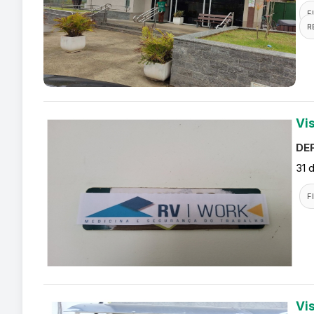
F
R
Vi
DEF
31 
F
Vi