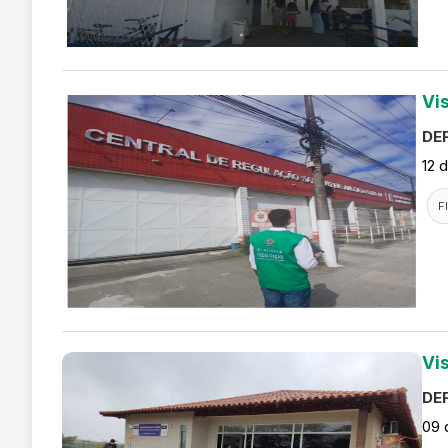
Vi
DEF
12 
F
Vi
DEF
09 