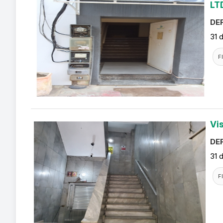
LT
DEF
31 
F
Vi
DEF
31 
F