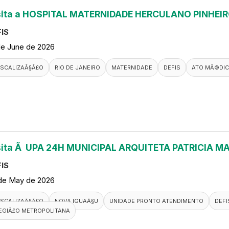
sita a HOSPITAL MATERNIDADE HERCULANO PINHEI
IS
de June de 2026
ISCALIZAÃ§Ã£O
RIO DE JANEIRO
MATERNIDADE
DEFIS
ATO MÃ©DI
sita Ã UPA 24H MUNICIPAL ARQUITETA PATRICIA M
IS
de May de 2026
ISCALIZAÃ§Ã£O
NOVA IGUAÃ§U
UNIDADE PRONTO ATENDIMENTO
DEFI
EGIÃ£O METROPOLITANA