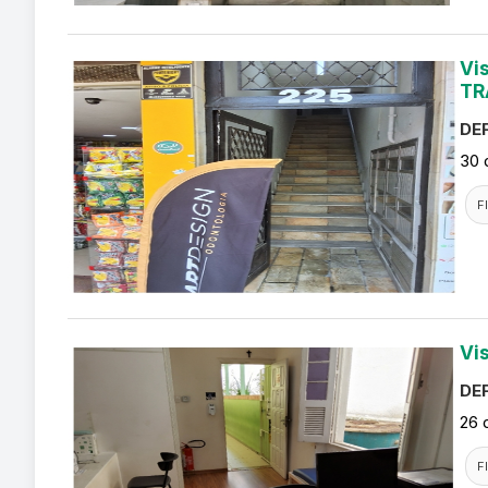
Vi
TR
DEF
30 
F
Vi
DEF
26 
F