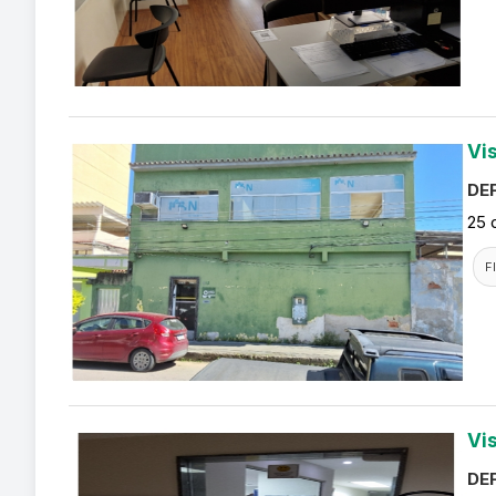
Vi
DEF
25 
F
Vi
DEF