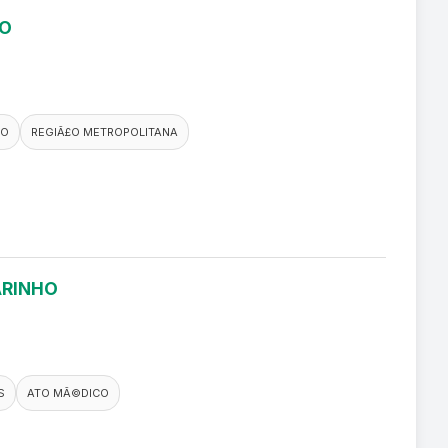
RO
CO
REGIÃ£O METROPOLITANA
ARINHO
S
ATO MÃ©DICO