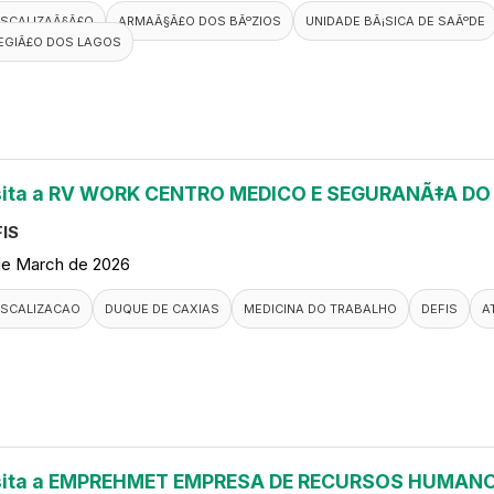
ISCALIZAÃ§Ã£O
ARMAÃ§Ã£O DOS BÃºZIOS
UNIDADE BÃ¡SICA DE SAÃºDE
EGIÃ£O DOS LAGOS
sita a RV WORK CENTRO MEDICO E SEGURANÃ‡A D
IS
de March de 2026
ISCALIZACAO
DUQUE DE CAXIAS
MEDICINA DO TRABALHO
DEFIS
A
sita a EMPREHMET EMPRESA DE RECURSOS HUMANO