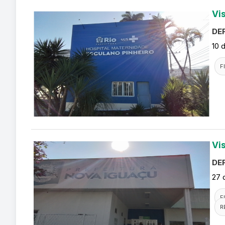
Vi
DEF
10 
F
Vi
DEF
27 
F
R