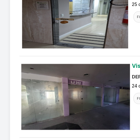
25 
F
Vi
DEF
24 
F